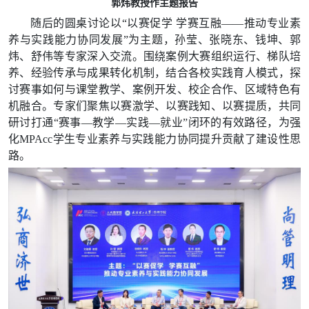
郭炜教授作主题报告
随后的圆桌讨论以“
以赛促学
学赛互融
——推动专业素
养与实践能力协同发展”为主题，孙莹、张晓东、钱坤、郭
炜、舒伟等专家深入交流。
围绕案例大赛组织运行、梯队培
养、经验传承与成果转化机制，结合各校实践育人模式，探
讨赛事如何与课堂教学、案例开发、校企合作、区域特色有
机融合。专家们聚焦以赛激学、以赛践知、以赛提质，共同
研讨打通“
赛事—教学—实践—就业
”
闭环的有效路径，为强
化MPAcc学生专业素养与实践能力协同提升贡献了建设性思
路。