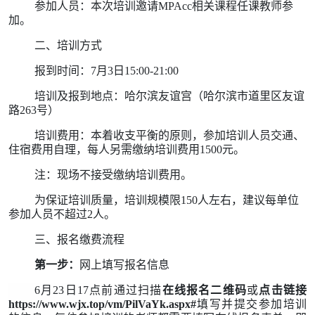
参加人员：本次培训邀请MPAcc相关课程任课教师参
加。
二、培训方式
报到时间：7月3
日15:00-21:00
培训及报到地点：
哈尔滨友谊宫（哈尔滨市道里区友谊
路263号）
培训费用：本着收支平衡的原则，参加培训人员交通、
住宿费用自理，每人另需缴纳培训费用1500元。
注：现场不接受缴纳培训费用。
为保证培训质量，培训规模限150
人左右，建议每单位
参加人员不超过2人。
三、报名缴费流程
第一步：
网上填写报名信息
6
月
23日17点
前通过扫描
在线报名
二维码
或
点击链接
https://www.wjx.top/vm/PilVaYk.aspx#
填写并提交参加培训